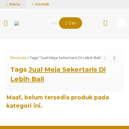
mUCn7CwGawCVTvwq7a99f4AgACOVgZvYEW65FFSDBf0
Menu
Kontak
Cari
Beranda
»
Tags "Jual Meja Sekertaris Di Lebih Bali"
Tags
Jual Meja Sekertaris Di
Lebih Bali
Maaf, belum tersedia produk pada
kategori ini.