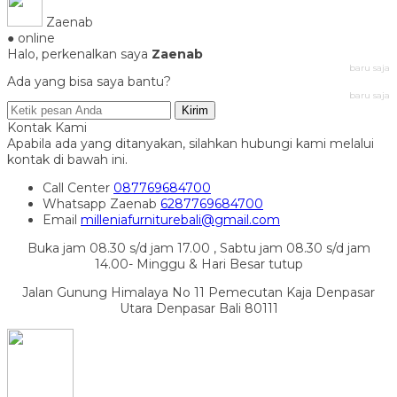
Zaenab
● online
Halo, perkenalkan saya
Zaenab
baru saja
Ada yang bisa saya bantu?
baru saja
Kirim
Kontak Kami
Apabila ada yang ditanyakan, silahkan hubungi kami melalui
kontak di bawah ini.
Call Center
087769684700
Whatsapp
Zaenab
6287769684700
Email
milleniafurniturebali@gmail.com
Buka jam 08.30 s/d jam 17.00 , Sabtu jam 08.30 s/d jam
14.00- Minggu & Hari Besar tutup
Jalan Gunung Himalaya No 11 Pemecutan Kaja Denpasar
Utara Denpasar Bali 80111