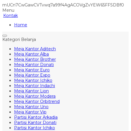
mUCn7CwGawCVTvwq7a99f4AgACOVgZvYEW65FFSDBf0
Menu
Kontak
Home
Kategori Belanja
Meja Kantor Aditech
Meja Kantor Alba
Meja Kantor Brother
Meja Kantor Donati
Meja Kantor Euro
Meja Kantor Expo
Meja Kantor Ichiko
Meja Kantor Indachi
Meja Kantor Lion
Meja Kantor Modera
Meja Kantor Orbitrend
Meja Kantor Uno
Meja Kantor Vip
Partisi Kantor Arkadia
Partisi Kantor Donati
Partisi Kantor Ichiko