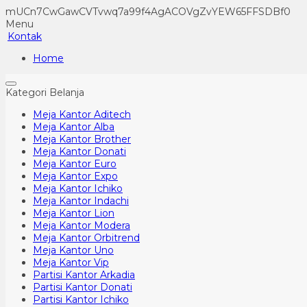
mUCn7CwGawCVTvwq7a99f4AgACOVgZvYEW65FFSDBf0
Menu
Kontak
Home
Kategori Belanja
Meja Kantor Aditech
Meja Kantor Alba
Meja Kantor Brother
Meja Kantor Donati
Meja Kantor Euro
Meja Kantor Expo
Meja Kantor Ichiko
Meja Kantor Indachi
Meja Kantor Lion
Meja Kantor Modera
Meja Kantor Orbitrend
Meja Kantor Uno
Meja Kantor Vip
Partisi Kantor Arkadia
Partisi Kantor Donati
Partisi Kantor Ichiko