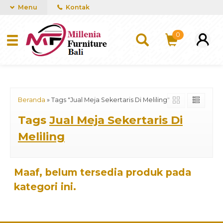
mUCn7CwGawCVTvwq7a99f4AgACOVgZvYEW65FFSDBf0
Menu
Kontak
0
Beranda
»
Tags "Jual Meja Sekertaris Di Meliling"
Tags
Jual Meja Sekertaris Di
Meliling
Maaf, belum tersedia produk pada
kategori ini.