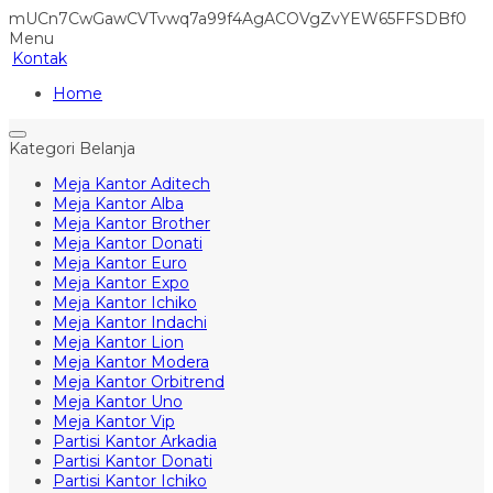
mUCn7CwGawCVTvwq7a99f4AgACOVgZvYEW65FFSDBf0
Menu
Kontak
Home
Kategori Belanja
Meja Kantor Aditech
Meja Kantor Alba
Meja Kantor Brother
Meja Kantor Donati
Meja Kantor Euro
Meja Kantor Expo
Meja Kantor Ichiko
Meja Kantor Indachi
Meja Kantor Lion
Meja Kantor Modera
Meja Kantor Orbitrend
Meja Kantor Uno
Meja Kantor Vip
Partisi Kantor Arkadia
Partisi Kantor Donati
Partisi Kantor Ichiko