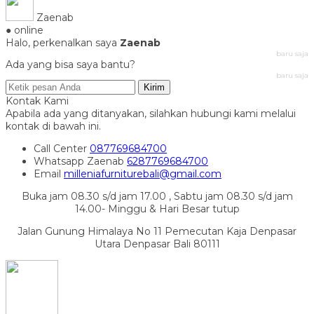
Zaenab
● online
Halo, perkenalkan saya
Zaenab
baru saja
Ada yang bisa saya bantu?
baru saja
Kirim
Kontak Kami
Apabila ada yang ditanyakan, silahkan hubungi kami melalui
kontak di bawah ini.
Call Center
087769684700
Whatsapp
Zaenab
6287769684700
Email
milleniafurniturebali@gmail.com
Buka jam 08.30 s/d jam 17.00 , Sabtu jam 08.30 s/d jam
14.00- Minggu & Hari Besar tutup
Jalan Gunung Himalaya No 11 Pemecutan Kaja Denpasar
Utara Denpasar Bali 80111