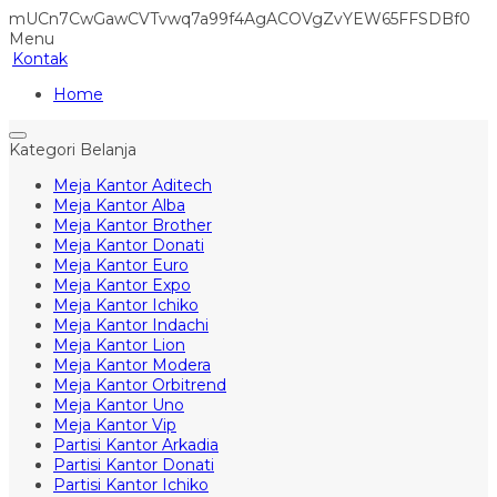
mUCn7CwGawCVTvwq7a99f4AgACOVgZvYEW65FFSDBf0
Menu
Kontak
Home
Kategori Belanja
Meja Kantor Aditech
Meja Kantor Alba
Meja Kantor Brother
Meja Kantor Donati
Meja Kantor Euro
Meja Kantor Expo
Meja Kantor Ichiko
Meja Kantor Indachi
Meja Kantor Lion
Meja Kantor Modera
Meja Kantor Orbitrend
Meja Kantor Uno
Meja Kantor Vip
Partisi Kantor Arkadia
Partisi Kantor Donati
Partisi Kantor Ichiko