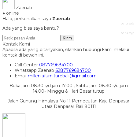
Zaenab
● online
Halo, perkenalkan saya
Zaenab
baru saja
Ada yang bisa saya bantu?
baru saja
Kirim
Kontak Kami
Apabila ada yang ditanyakan, silahkan hubungi kami melalui
kontak di bawah ini.
Call Center
087769684700
Whatsapp
Zaenab
6287769684700
Email
milleniafurniturebali@gmail.com
Buka jam 08.30 s/d jam 17.00 , Sabtu jam 08.30 s/d jam
14.00- Minggu & Hari Besar tutup
Jalan Gunung Himalaya No 11 Pemecutan Kaja Denpasar
Utara Denpasar Bali 80111