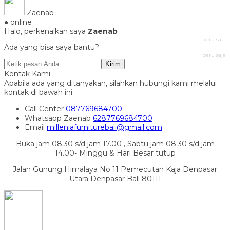
Zaenab
● online
Halo, perkenalkan saya
Zaenab
baru saja
Ada yang bisa saya bantu?
baru saja
Kirim
Kontak Kami
Apabila ada yang ditanyakan, silahkan hubungi kami melalui
kontak di bawah ini.
Call Center
087769684700
Whatsapp
Zaenab
6287769684700
Email
milleniafurniturebali@gmail.com
Buka jam 08.30 s/d jam 17.00 , Sabtu jam 08.30 s/d jam
14.00- Minggu & Hari Besar tutup
Jalan Gunung Himalaya No 11 Pemecutan Kaja Denpasar
Utara Denpasar Bali 80111