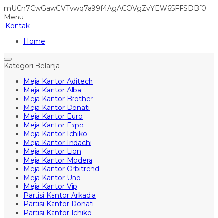
mUCn7CwGawCVTvwq7a99f4AgACOVgZvYEW65FFSDBf0
Menu
Kontak
Home
Kategori Belanja
Meja Kantor Aditech
Meja Kantor Alba
Meja Kantor Brother
Meja Kantor Donati
Meja Kantor Euro
Meja Kantor Expo
Meja Kantor Ichiko
Meja Kantor Indachi
Meja Kantor Lion
Meja Kantor Modera
Meja Kantor Orbitrend
Meja Kantor Uno
Meja Kantor Vip
Partisi Kantor Arkadia
Partisi Kantor Donati
Partisi Kantor Ichiko