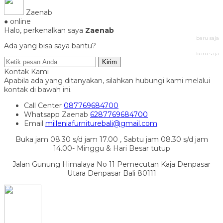
Zaenab
● online
Halo, perkenalkan saya
Zaenab
baru saja
Ada yang bisa saya bantu?
baru saja
Kirim
Kontak Kami
Apabila ada yang ditanyakan, silahkan hubungi kami melalui
kontak di bawah ini.
Call Center
087769684700
Whatsapp
Zaenab
6287769684700
Email
milleniafurniturebali@gmail.com
Buka jam 08.30 s/d jam 17.00 , Sabtu jam 08.30 s/d jam
14.00- Minggu & Hari Besar tutup
Jalan Gunung Himalaya No 11 Pemecutan Kaja Denpasar
Utara Denpasar Bali 80111