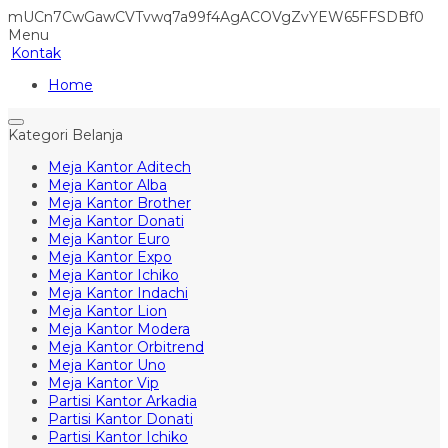
mUCn7CwGawCVTvwq7a99f4AgACOVgZvYEW65FFSDBf0
Menu
Kontak
Home
Kategori Belanja
Meja Kantor Aditech
Meja Kantor Alba
Meja Kantor Brother
Meja Kantor Donati
Meja Kantor Euro
Meja Kantor Expo
Meja Kantor Ichiko
Meja Kantor Indachi
Meja Kantor Lion
Meja Kantor Modera
Meja Kantor Orbitrend
Meja Kantor Uno
Meja Kantor Vip
Partisi Kantor Arkadia
Partisi Kantor Donati
Partisi Kantor Ichiko