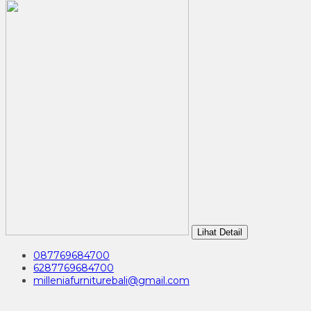
Lihat Detail
087769684700
6287769684700
milleniafurniturebali@gmail.com