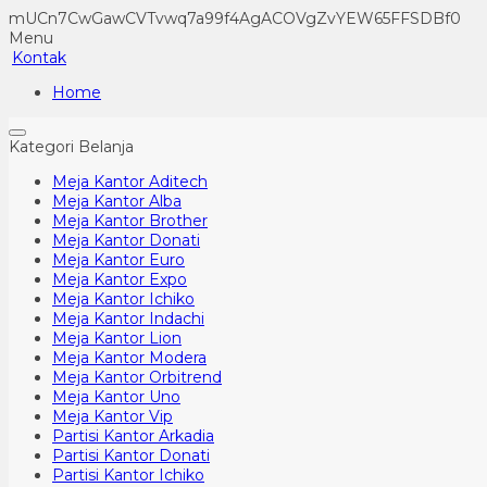
mUCn7CwGawCVTvwq7a99f4AgACOVgZvYEW65FFSDBf0
Menu
Kontak
Home
Kategori Belanja
Meja Kantor Aditech
Meja Kantor Alba
Meja Kantor Brother
Meja Kantor Donati
Meja Kantor Euro
Meja Kantor Expo
Meja Kantor Ichiko
Meja Kantor Indachi
Meja Kantor Lion
Meja Kantor Modera
Meja Kantor Orbitrend
Meja Kantor Uno
Meja Kantor Vip
Partisi Kantor Arkadia
Partisi Kantor Donati
Partisi Kantor Ichiko