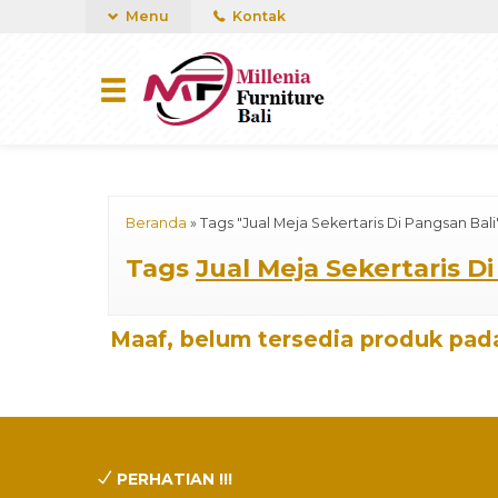
mUCn7CwGawCVTvwq7a99f4AgACOVgZvYEW65FFSDBf0
Menu
Kontak
Beranda
»
Tags "Jual Meja Sekertaris Di Pangsan Bali
Tags
Jual Meja Sekertaris D
Maaf, belum tersedia produk pada
PERHATIAN !!!