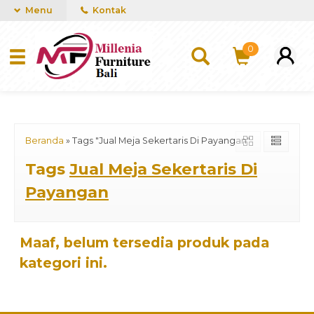
mUCn7CwGawCVTvwq7a99f4AgACOVgZvYEW65FFSDBf0
Menu
Kontak
0
Beranda
»
Tags "Jual Meja Sekertaris Di Payangan"
Tags
Jual Meja Sekertaris Di
Payangan
Maaf, belum tersedia produk pada
kategori ini.