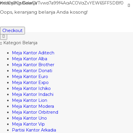
mUCn7CwGawCVTvwq7a99f4AgACOVgZvYEW65FFSDBf0
Keranjang Belanja
Halo, Guest!
Menu
Oops, keranjang belanja Anda kosong!
Masuk
Kontak
Daftar
Home
Checkout
Kategori Belanja
Meja Kantor Aditech
Meja Kantor Alba
Meja Kantor Brother
Meja Kantor Donati
Meja Kantor Euro
Meja Kantor Expo
Meja Kantor Ichiko
Meja Kantor Indachi
Meja Kantor Lion
Meja Kantor Modera
Meja Kantor Orbitrend
Meja Kantor Uno
Meja Kantor Vip
Partisi Kantor Arkadia