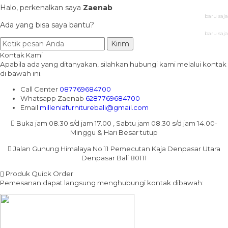
Halo, perkenalkan saya
Zaenab
baru saja
Ada yang bisa saya bantu?
baru saja
Kirim
Kontak Kami
Apabila ada yang ditanyakan, silahkan hubungi kami melalui kontak
di bawah ini.
Call Center
087769684700
Whatsapp
Zaenab
6287769684700
Email
milleniafurniturebali@gmail.com
Buka jam 08.30 s/d jam 17.00 , Sabtu jam 08.30 s/d jam 14.00-
Minggu & Hari Besar tutup
Jalan Gunung Himalaya No 11 Pemecutan Kaja Denpasar Utara
Denpasar Bali 80111
Produk Quick Order
Pemesanan dapat langsung menghubungi kontak dibawah: