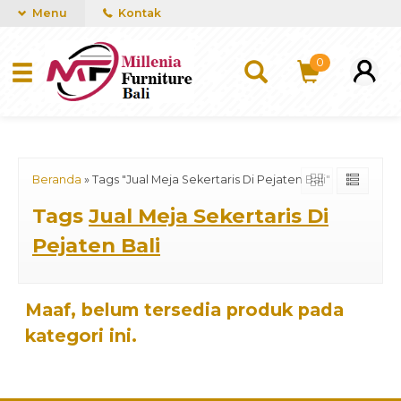
mUCn7CwGawCVTvwq7a99f4AgACOVgZvYEW65FFSDBf0
Menu
Kontak
0
Beranda
»
Tags "Jual Meja Sekertaris Di Pejaten Bali"
Tags
Jual Meja Sekertaris Di
Pejaten Bali
Maaf, belum tersedia produk pada
kategori ini.