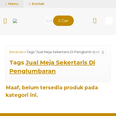
mUCn7CwGawCVTvwq7a99f4AgACOVgZvYEW65FFSDBf0
Menu
Kontak
Cari
Beranda
»
Tags "Jual Meja Sekertaris Di Penglumbaran"
Tags
Jual Meja Sekertaris Di
Penglumbaran
Maaf, belum tersedia produk pada
kategori ini.