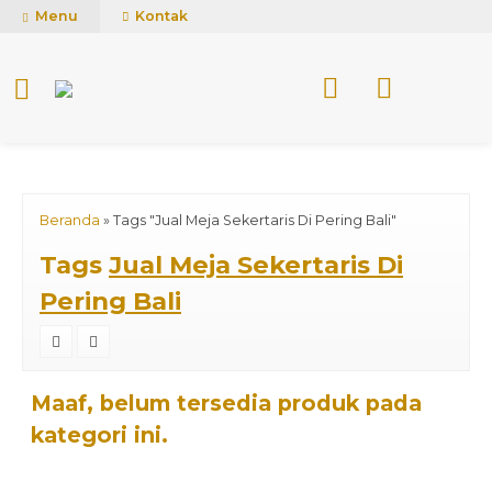
mUCn7CwGawCVTvwq7a99f4AgACOVgZvYEW65FFSDBf0
Menu
Kontak
Beranda
»
Tags "Jual Meja Sekertaris Di Pering Bali"
Tags
Jual Meja Sekertaris Di
Pering Bali
Maaf, belum tersedia produk pada
kategori ini.