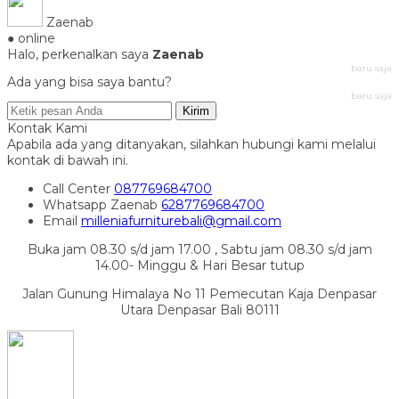
Zaenab
● online
Halo, perkenalkan saya
Zaenab
baru saja
Ada yang bisa saya bantu?
baru saja
Kirim
Kontak Kami
Apabila ada yang ditanyakan, silahkan hubungi kami melalui
kontak di bawah ini.
Call Center
087769684700
Whatsapp
Zaenab
6287769684700
Email
milleniafurniturebali@gmail.com
Buka jam 08.30 s/d jam 17.00 , Sabtu jam 08.30 s/d jam
14.00- Minggu & Hari Besar tutup
Jalan Gunung Himalaya No 11 Pemecutan Kaja Denpasar
Utara Denpasar Bali 80111