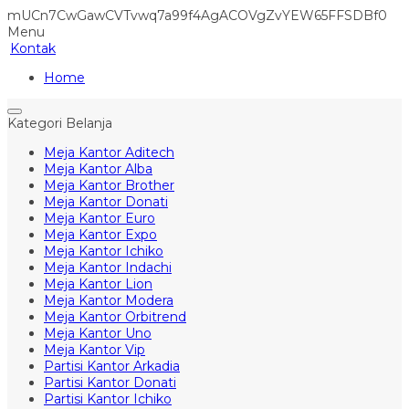
mUCn7CwGawCVTvwq7a99f4AgACOVgZvYEW65FFSDBf0
Menu
Kontak
Home
Kategori Belanja
Meja Kantor Aditech
Meja Kantor Alba
Meja Kantor Brother
Meja Kantor Donati
Meja Kantor Euro
Meja Kantor Expo
Meja Kantor Ichiko
Meja Kantor Indachi
Meja Kantor Lion
Meja Kantor Modera
Meja Kantor Orbitrend
Meja Kantor Uno
Meja Kantor Vip
Partisi Kantor Arkadia
Partisi Kantor Donati
Partisi Kantor Ichiko