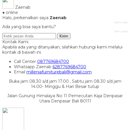
Zaenab
● online
Halo, perkenalkan saya
Zaenab
baru saja
Ada yang bisa saya bantu?
baru saja
Kirim
Kontak Kami
Apabila ada yang ditanyakan, silahkan hubungi kami melalui
kontak di bawah ini.
Call Center
087769684700
Whatsapp
Zaenab
6287769684700
Email
milleniafurniturebali@gmail.com
Buka jam 08.30 s/d jam 17.00 , Sabtu jam 08.30 s/d jam
14.00- Minggu & Hari Besar tutup
Jalan Gunung Himalaya No 11 Pemecutan Kaja Denpasar
Utara Denpasar Bali 80111