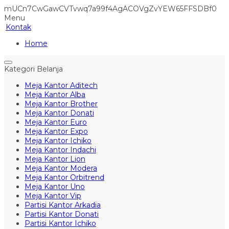
mUCn7CwGawCVTvwq7a99f4AgACOVgZvYEW65FFSDBf0
Menu
Kontak
Home
Kategori Belanja
Meja Kantor Aditech
Meja Kantor Alba
Meja Kantor Brother
Meja Kantor Donati
Meja Kantor Euro
Meja Kantor Expo
Meja Kantor Ichiko
Meja Kantor Indachi
Meja Kantor Lion
Meja Kantor Modera
Meja Kantor Orbitrend
Meja Kantor Uno
Meja Kantor Vip
Partisi Kantor Arkadia
Partisi Kantor Donati
Partisi Kantor Ichiko