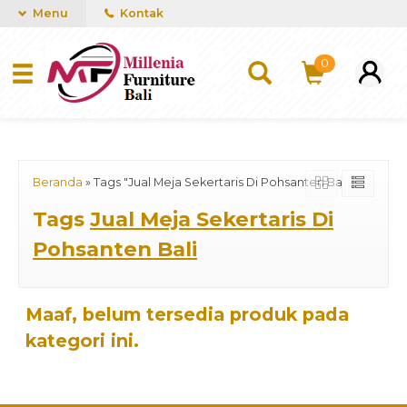
mUCn7CwGawCVTvwq7a99f4AgACOVgZvYEW65FFSDBf0
Menu
Kontak
0
Beranda
»
Tags "Jual Meja Sekertaris Di Pohsanten Bali"
Tags
Jual Meja Sekertaris Di
Pohsanten Bali
Maaf, belum tersedia produk pada
kategori ini.