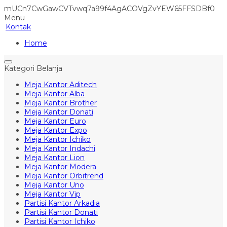
mUCn7CwGawCVTvwq7a99f4AgACOVgZvYEW65FFSDBf0
Menu
Kontak
Home
Kategori Belanja
Meja Kantor Aditech
Meja Kantor Alba
Meja Kantor Brother
Meja Kantor Donati
Meja Kantor Euro
Meja Kantor Expo
Meja Kantor Ichiko
Meja Kantor Indachi
Meja Kantor Lion
Meja Kantor Modera
Meja Kantor Orbitrend
Meja Kantor Uno
Meja Kantor Vip
Partisi Kantor Arkadia
Partisi Kantor Donati
Partisi Kantor Ichiko