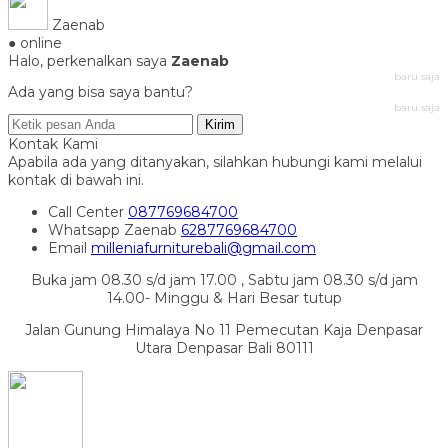
Zaenab
● online
Halo, perkenalkan saya
Zaenab
baru saja
Ada yang bisa saya bantu?
baru saja
Kirim
Kontak Kami
Apabila ada yang ditanyakan, silahkan hubungi kami melalui
kontak di bawah ini.
Call Center
087769684700
Whatsapp
Zaenab
6287769684700
Email
milleniafurniturebali@gmail.com
Buka jam 08.30 s/d jam 17.00 , Sabtu jam 08.30 s/d jam
14.00- Minggu & Hari Besar tutup
Jalan Gunung Himalaya No 11 Pemecutan Kaja Denpasar
Utara Denpasar Bali 80111