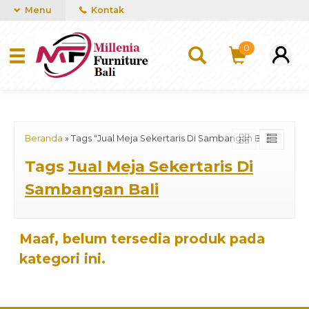
mUCn7CwGawCVTvwq7a99f4AgACOVgZvYEW65FFSDBf0
Menu
Kontak
0
Beranda
»
Tags "Jual Meja Sekertaris Di Sambangan Bali"
Tags
Jual Meja Sekertaris Di
Sambangan Bali
Maaf, belum tersedia produk pada
kategori ini.