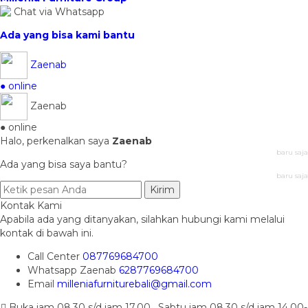
Chat via Whatsapp
Ada yang bisa kami bantu
Zaenab
● online
Zaenab
● online
Halo, perkenalkan saya
Zaenab
baru saja
Ada yang bisa saya bantu?
baru saja
Kirim
Kontak Kami
Apabila ada yang ditanyakan, silahkan hubungi kami melalui
kontak di bawah ini.
Call Center
087769684700
Whatsapp
Zaenab
6287769684700
Email
milleniafurniturebali@gmail.com
Buka jam 08.30 s/d jam 17.00 , Sabtu jam 08.30 s/d jam 14.00-