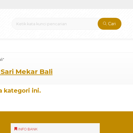
Cari
li"
 Sari Mekar Bali
 kategori ini.