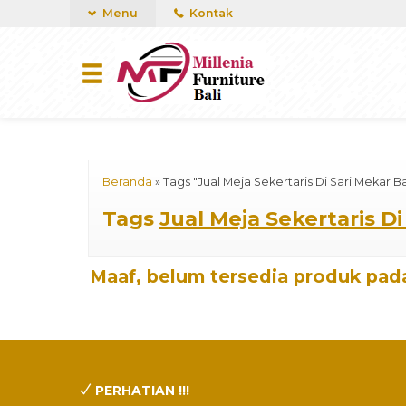
mUCn7CwGawCVTvwq7a99f4AgACOVgZvYEW65FFSDBf0
Menu
Kontak
Beranda
»
Tags "Jual Meja Sekertaris Di Sari Mekar Ba
Tags
Jual Meja Sekertaris Di
Maaf, belum tersedia produk pada
PERHATIAN !!!