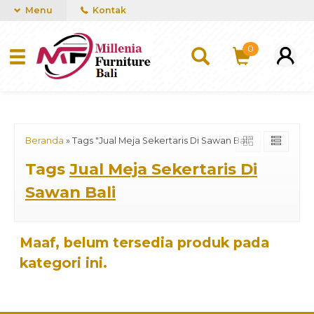
mUCn7CwGawCVTvwq7a99f4AgACOVgZvYEW65FFSDBf0
Menu
Kontak
0
Beranda
»
Tags "Jual Meja Sekertaris Di Sawan Bali"
Tags
Jual Meja Sekertaris Di
Sawan Bali
Maaf, belum tersedia produk pada
kategori ini.