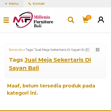
mUCn7CwGawCVTvwq7a99f4AgACOVgZvYEW65FFSDBf0
Menu
Kontak
0
Beranda
»
Tags "Jual Meja Sekertaris Di Sayan Bali"
Tags
Jual Meja Sekertaris Di
Sayan Bali
Maaf, belum tersedia produk pada
kategori ini.