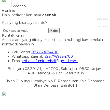
Zaenab
● online
Halo, perkenalkan saya
Zaenab
baru saja
Ada yang bisa saya bantu?
baru saja
Kirim
Kontak Kami
Apabila ada yang ditanyakan, silahkan hubungi kami melalui
kontak di bawah ini.
Call Center
087769684700
Whatsapp
Zaenab
6287769684700
Email
milleniafurniturebali@gmail.com
Buka jam 08.30 s/d jam 17.00 , Sabtu jam 08.30 s/d jam
14.00- Minggu & Hari Besar tutup
Jalan Gunung Himalaya No 11 Pemecutan Kaja Denpasar
Utara Denpasar Bali 80111