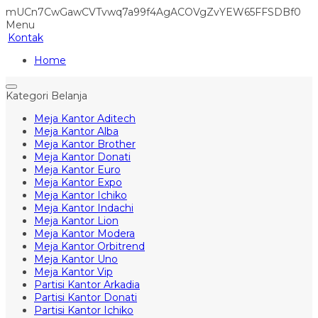
mUCn7CwGawCVTvwq7a99f4AgACOVgZvYEW65FFSDBf0
Menu
Kontak
Home
Kategori Belanja
Meja Kantor Aditech
Meja Kantor Alba
Meja Kantor Brother
Meja Kantor Donati
Meja Kantor Euro
Meja Kantor Expo
Meja Kantor Ichiko
Meja Kantor Indachi
Meja Kantor Lion
Meja Kantor Modera
Meja Kantor Orbitrend
Meja Kantor Uno
Meja Kantor Vip
Partisi Kantor Arkadia
Partisi Kantor Donati
Partisi Kantor Ichiko