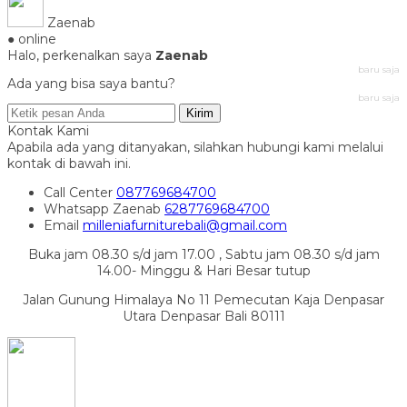
Zaenab
● online
Halo, perkenalkan saya
Zaenab
baru saja
Ada yang bisa saya bantu?
baru saja
Kirim
Kontak Kami
Apabila ada yang ditanyakan, silahkan hubungi kami melalui
kontak di bawah ini.
Call Center
087769684700
Whatsapp
Zaenab
6287769684700
Email
milleniafurniturebali@gmail.com
Buka jam 08.30 s/d jam 17.00 , Sabtu jam 08.30 s/d jam
14.00- Minggu & Hari Besar tutup
Jalan Gunung Himalaya No 11 Pemecutan Kaja Denpasar
Utara Denpasar Bali 80111