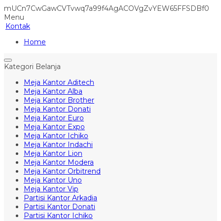
mUCn7CwGawCVTvwq7a99f4AgACOVgZvYEW65FFSDBf0
Menu
Kontak
Home
Kategori Belanja
Meja Kantor Aditech
Meja Kantor Alba
Meja Kantor Brother
Meja Kantor Donati
Meja Kantor Euro
Meja Kantor Expo
Meja Kantor Ichiko
Meja Kantor Indachi
Meja Kantor Lion
Meja Kantor Modera
Meja Kantor Orbitrend
Meja Kantor Uno
Meja Kantor Vip
Partisi Kantor Arkadia
Partisi Kantor Donati
Partisi Kantor Ichiko