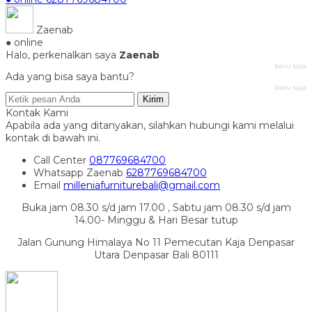
Zaenab
● online
Halo, perkenalkan saya
Zaenab
baru saja
Ada yang bisa saya bantu?
baru saja
Kirim
Kontak Kami
Apabila ada yang ditanyakan, silahkan hubungi kami melalui
kontak di bawah ini.
Call Center
087769684700
Whatsapp
Zaenab
6287769684700
Email
milleniafurniturebali@gmail.com
Buka jam 08.30 s/d jam 17.00 , Sabtu jam 08.30 s/d jam
14.00- Minggu & Hari Besar tutup
Jalan Gunung Himalaya No 11 Pemecutan Kaja Denpasar
Utara Denpasar Bali 80111