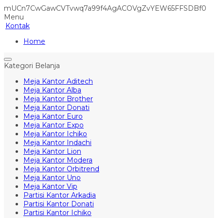
mUCn7CwGawCVTvwq7a99f4AgACOVgZvYEW65FFSDBf0
Menu
Kontak
Home
Kategori Belanja
Meja Kantor Aditech
Meja Kantor Alba
Meja Kantor Brother
Meja Kantor Donati
Meja Kantor Euro
Meja Kantor Expo
Meja Kantor Ichiko
Meja Kantor Indachi
Meja Kantor Lion
Meja Kantor Modera
Meja Kantor Orbitrend
Meja Kantor Uno
Meja Kantor Vip
Partisi Kantor Arkadia
Partisi Kantor Donati
Partisi Kantor Ichiko