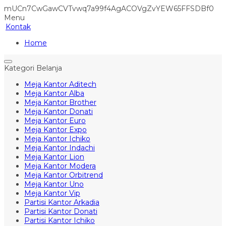
mUCn7CwGawCVTvwq7a99f4AgACOVgZvYEW65FFSDBf0
Menu
Kontak
Home
Kategori Belanja
Meja Kantor Aditech
Meja Kantor Alba
Meja Kantor Brother
Meja Kantor Donati
Meja Kantor Euro
Meja Kantor Expo
Meja Kantor Ichiko
Meja Kantor Indachi
Meja Kantor Lion
Meja Kantor Modera
Meja Kantor Orbitrend
Meja Kantor Uno
Meja Kantor Vip
Partisi Kantor Arkadia
Partisi Kantor Donati
Partisi Kantor Ichiko