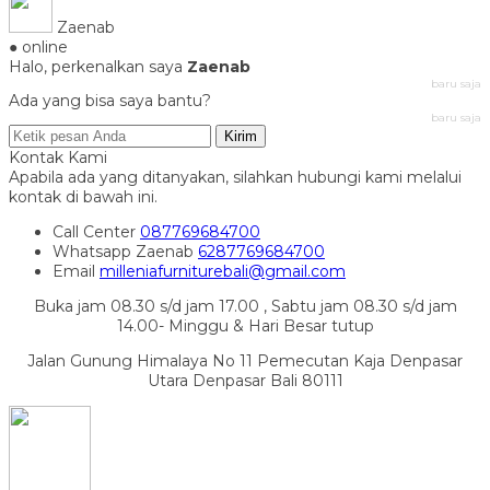
Zaenab
● online
Halo, perkenalkan saya
Zaenab
baru saja
Ada yang bisa saya bantu?
baru saja
Kirim
Kontak Kami
Apabila ada yang ditanyakan, silahkan hubungi kami melalui
kontak di bawah ini.
Call Center
087769684700
Whatsapp
Zaenab
6287769684700
Email
milleniafurniturebali@gmail.com
Buka jam 08.30 s/d jam 17.00 , Sabtu jam 08.30 s/d jam
14.00- Minggu & Hari Besar tutup
Jalan Gunung Himalaya No 11 Pemecutan Kaja Denpasar
Utara Denpasar Bali 80111