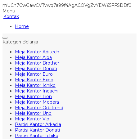
mUCn7CwGawCVTvwq7a99f4AgACOVgZvYEW65FFSDBf0
Menu
Kontak
Home
Kategori Belanja
Meja Kantor Aditech
Meja Kantor Alba
Meja Kantor Brother
Meja Kantor Donati
Meja Kantor Euro
Meja Kantor Expo
Meja Kantor Ichiko
Meja Kantor Indachi
Meja Kantor Lion
Meja Kantor Modera
Meja Kantor Orbitrend
Meja Kantor Uno
Meja Kantor Vip
Partisi Kantor Arkadia
Partisi Kantor Donati
Partisi Kantor Ichiko