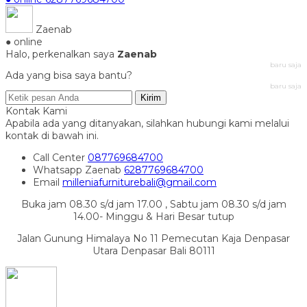
Zaenab
● online
Halo, perkenalkan saya
Zaenab
baru saja
Ada yang bisa saya bantu?
baru saja
Kirim
Kontak Kami
Apabila ada yang ditanyakan, silahkan hubungi kami melalui
kontak di bawah ini.
Call Center
087769684700
Whatsapp
Zaenab
6287769684700
Email
milleniafurniturebali@gmail.com
Buka jam 08.30 s/d jam 17.00 , Sabtu jam 08.30 s/d jam
14.00- Minggu & Hari Besar tutup
Jalan Gunung Himalaya No 11 Pemecutan Kaja Denpasar
Utara Denpasar Bali 80111