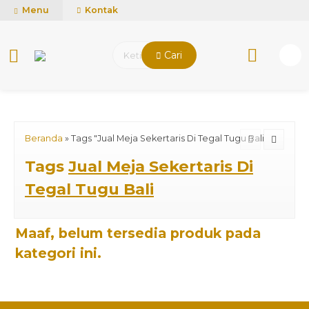
mUCn7CwGawCVTvwq7a99f4AgACOVgZvYEW65FFSDBf0
Menu
Kontak
Cari
Beranda
»
Tags "Jual Meja Sekertaris Di Tegal Tugu Bali"
Tags
Jual Meja Sekertaris Di
Tegal Tugu Bali
Maaf, belum tersedia produk pada
kategori ini.