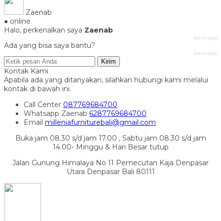
Zaenab
● online
Halo, perkenalkan saya
Zaenab
baru saja
Ada yang bisa saya bantu?
baru saja
Kirim
Kontak Kami
Apabila ada yang ditanyakan, silahkan hubungi kami melalui
kontak di bawah ini.
Call Center
087769684700
Whatsapp
Zaenab
6287769684700
Email
milleniafurniturebali@gmail.com
Buka jam 08.30 s/d jam 17.00 , Sabtu jam 08.30 s/d jam
14.00- Minggu & Hari Besar tutup
Jalan Gunung Himalaya No 11 Pemecutan Kaja Denpasar
Utara Denpasar Bali 80111