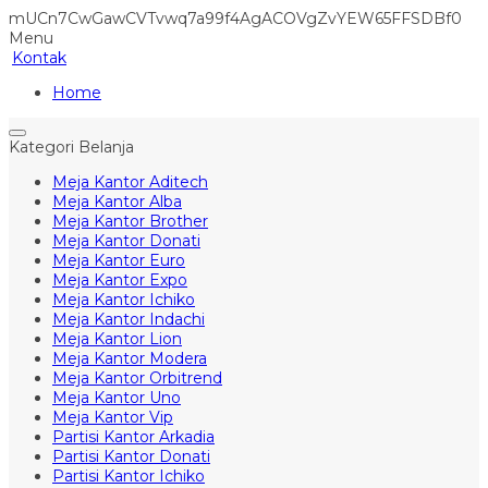
mUCn7CwGawCVTvwq7a99f4AgACOVgZvYEW65FFSDBf0
Menu
Kontak
Home
Kategori Belanja
Meja Kantor Aditech
Meja Kantor Alba
Meja Kantor Brother
Meja Kantor Donati
Meja Kantor Euro
Meja Kantor Expo
Meja Kantor Ichiko
Meja Kantor Indachi
Meja Kantor Lion
Meja Kantor Modera
Meja Kantor Orbitrend
Meja Kantor Uno
Meja Kantor Vip
Partisi Kantor Arkadia
Partisi Kantor Donati
Partisi Kantor Ichiko