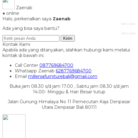
Zaenab
● online
Halo, perkenalkan saya
Zaenab
baru saja
Ada yang bisa saya bantu?
baru saja
Kirim
Kontak Kami
Apabila ada yang ditanyakan, silahkan hubungi kami melalui
kontak di bawah ini.
Call Center
087769684700
Whatsapp
Zaenab
6287769684700
Email
milleniafurniturebali@gmail.com
Buka jam 08.30 s/d jam 17.00 , Sabtu jam 08.30 s/d jam
14.00- Minggu & Hari Besar tutup
Jalan Gunung Himalaya No 11 Pemecutan Kaja Denpasar
Utara Denpasar Bali 80111