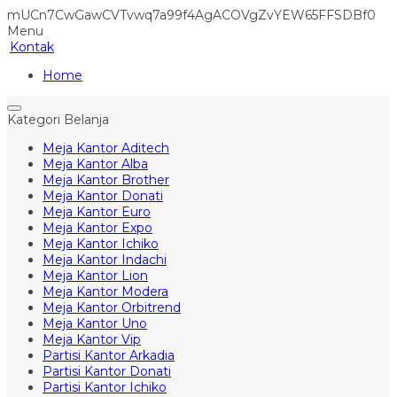
mUCn7CwGawCVTvwq7a99f4AgACOVgZvYEW65FFSDBf0
Menu
Kontak
Home
Kategori Belanja
Meja Kantor Aditech
Meja Kantor Alba
Meja Kantor Brother
Meja Kantor Donati
Meja Kantor Euro
Meja Kantor Expo
Meja Kantor Ichiko
Meja Kantor Indachi
Meja Kantor Lion
Meja Kantor Modera
Meja Kantor Orbitrend
Meja Kantor Uno
Meja Kantor Vip
Partisi Kantor Arkadia
Partisi Kantor Donati
Partisi Kantor Ichiko