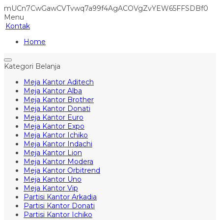
mUCn7CwGawCVTvwq7a99f4AgACOVgZvYEW65FFSDBf0
Menu
Kontak
Home
Kategori Belanja
Meja Kantor Aditech
Meja Kantor Alba
Meja Kantor Brother
Meja Kantor Donati
Meja Kantor Euro
Meja Kantor Expo
Meja Kantor Ichiko
Meja Kantor Indachi
Meja Kantor Lion
Meja Kantor Modera
Meja Kantor Orbitrend
Meja Kantor Uno
Meja Kantor Vip
Partisi Kantor Arkadia
Partisi Kantor Donati
Partisi Kantor Ichiko