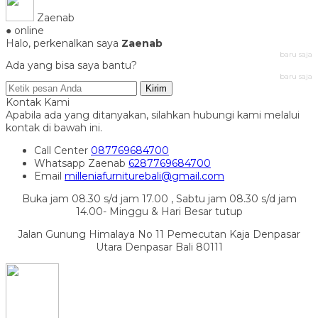
Zaenab
● online
Halo, perkenalkan saya
Zaenab
baru saja
Ada yang bisa saya bantu?
baru saja
Kirim
Kontak Kami
Apabila ada yang ditanyakan, silahkan hubungi kami melalui
kontak di bawah ini.
Call Center
087769684700
Whatsapp
Zaenab
6287769684700
Email
milleniafurniturebali@gmail.com
Buka jam 08.30 s/d jam 17.00 , Sabtu jam 08.30 s/d jam
14.00- Minggu & Hari Besar tutup
Jalan Gunung Himalaya No 11 Pemecutan Kaja Denpasar
Utara Denpasar Bali 80111