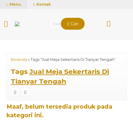
mUCn7CwGawCVTvwq7a99f4AgACOVgZvYEW65FFSDBf0
Menu
Kontak
Cari
Beranda
»
Tags "Jual Meja Sekertaris Di Tianyar Tengah"
Tags
Jual Meja Sekertaris Di
Tianyar Tengah
Maaf, belum tersedia produk pada
kategori ini.