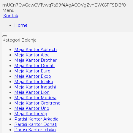
mUCn7CwGawCVTvwq7a99f4AgACOVgZvYEW65FFSDBf0
Menu
Kontak
Home
Kategori Belanja
Meja Kantor Aditech
Meja Kantor Alba
Meja Kantor Brother
Meja Kantor Donati
Meja Kantor Euro
Meja Kantor Expo
Meja Kantor Ichiko
Meja Kantor Indachi
Meja Kantor Lion
Meja Kantor Modera
Meja Kantor Orbitrend
Meja Kantor Uno
Meja Kantor Vip
Partisi Kantor Arkadia
Partisi Kantor Donati
Partisi Kantor Ichiko