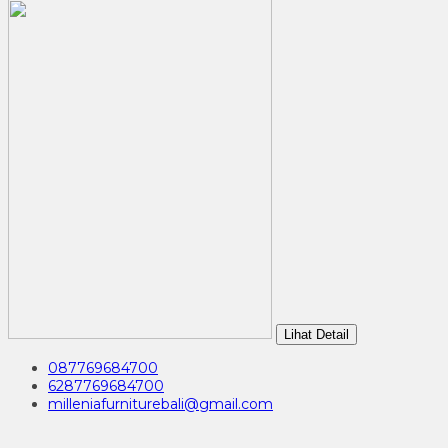
Lihat Detail
087769684700
6287769684700
milleniafurniturebali@gmail.com