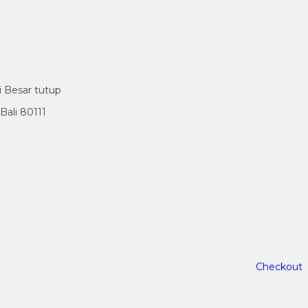
i Besar tutup
ali 80111
Checkout