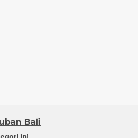
Tuban Bali
gori ini.