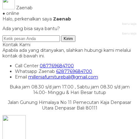
Zaenab
● online
Halo, perkenalkan saya
Zaenab
baru saja
Ada yang bisa saya bantu?
baru saja
Kirim
Kontak Kami
Apabila ada yang ditanyakan, silahkan hubungi kami melalui
kontak di bawah ini.
Call Center
087769684700
Whatsapp
Zaenab
6287769684700
Email
milleniafurniturebali@gmail.com
Buka jam 08.30 s/d jam 17.00 , Sabtu jam 08.30 s/d jam
14.00- Minggu & Hari Besar tutup
Jalan Gunung Himalaya No 11 Pemecutan Kaja Denpasar
Utara Denpasar Bali 80111