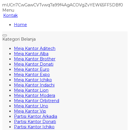
mUCn7CwGawCVTvwq7a99f4AgACOVgZvYEW65FFSDBf0
Menu
Kontak
Home
Kategori Belanja
Meja Kantor Aditech
Meja Kantor Alba
Meja Kantor Brother
Meja Kantor Donati
Meja Kantor Euro
Meja Kantor Expo
Meja Kantor Ichiko
Meja Kantor Indachi
Meja Kantor Lion
Meja Kantor Modera
Meja Kantor Orbitrend
Meja Kantor Uno
Meja Kantor Vip
Partisi Kantor Arkadia
Partisi Kantor Donati
Partisi Kantor Ichiko