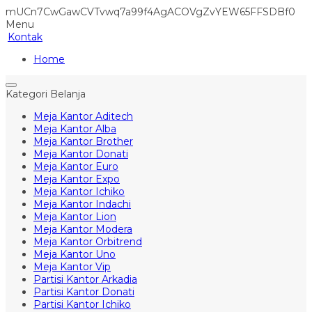
mUCn7CwGawCVTvwq7a99f4AgACOVgZvYEW65FFSDBf0
Menu
Kontak
Home
Kategori Belanja
Meja Kantor Aditech
Meja Kantor Alba
Meja Kantor Brother
Meja Kantor Donati
Meja Kantor Euro
Meja Kantor Expo
Meja Kantor Ichiko
Meja Kantor Indachi
Meja Kantor Lion
Meja Kantor Modera
Meja Kantor Orbitrend
Meja Kantor Uno
Meja Kantor Vip
Partisi Kantor Arkadia
Partisi Kantor Donati
Partisi Kantor Ichiko