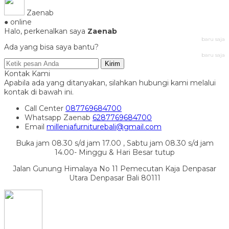
Zaenab
● online
Halo, perkenalkan saya
Zaenab
baru saja
Ada yang bisa saya bantu?
baru saja
Kirim
Kontak Kami
Apabila ada yang ditanyakan, silahkan hubungi kami melalui
kontak di bawah ini.
Call Center
087769684700
Whatsapp
Zaenab
6287769684700
Email
milleniafurniturebali@gmail.com
Buka jam 08.30 s/d jam 17.00 , Sabtu jam 08.30 s/d jam
14.00- Minggu & Hari Besar tutup
Jalan Gunung Himalaya No 11 Pemecutan Kaja Denpasar
Utara Denpasar Bali 80111