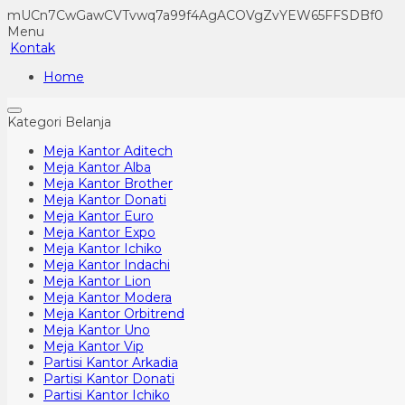
mUCn7CwGawCVTvwq7a99f4AgACOVgZvYEW65FFSDBf0
Menu
Kontak
Home
Kategori Belanja
Meja Kantor Aditech
Meja Kantor Alba
Meja Kantor Brother
Meja Kantor Donati
Meja Kantor Euro
Meja Kantor Expo
Meja Kantor Ichiko
Meja Kantor Indachi
Meja Kantor Lion
Meja Kantor Modera
Meja Kantor Orbitrend
Meja Kantor Uno
Meja Kantor Vip
Partisi Kantor Arkadia
Partisi Kantor Donati
Partisi Kantor Ichiko