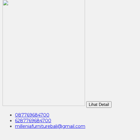
Lihat Detail
087769684700
6287769684700
milleniafurniturebali@gmail.com