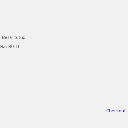
i Besar tutup
ali 80111
Checkout