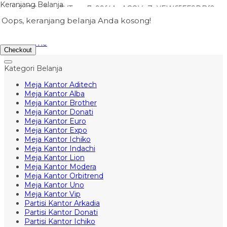
Keranjang Belanja
mUCn7CwGawCVTvwq7a99f4AgACOVgZvYEW65FFSDBf0
Halo, Guest!
Menu
Oops, keranjang belanja Anda kosong!
Masuk
Kontak
Daftar
Home
Checkout
Kategori Belanja
Meja Kantor Aditech
Meja Kantor Alba
Meja Kantor Brother
Meja Kantor Donati
Meja Kantor Euro
Meja Kantor Expo
Meja Kantor Ichiko
Meja Kantor Indachi
Meja Kantor Lion
Meja Kantor Modera
Meja Kantor Orbitrend
Meja Kantor Uno
Meja Kantor Vip
Partisi Kantor Arkadia
Partisi Kantor Donati
Partisi Kantor Ichiko