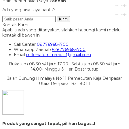
Halo, perkenalkan saya
Zaenab
baru saja
Ada yang bisa saya bantu?
baru saja
Kirim
Kontak Kami
Apabila ada yang ditanyakan, silahkan hubungi kami melalui
kontak di bawah ini.
Call Center
087769684700
Whatsapp
Zaenab
6287769684700
Email
milleniafurniturebali@gmail.com
Buka jam 08.30 s/d jam 17.00 , Sabtu jam 08.30 s/d jam
14.00- Minggu & Hari Besar tutup
Jalan Gunung Himalaya No 11 Pemecutan Kaja Denpasar
Utara Denpasar Bali 80111
Produk yang sangat tepat, pilihan bagus..!