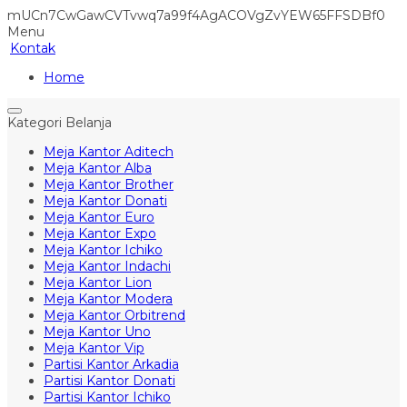
mUCn7CwGawCVTvwq7a99f4AgACOVgZvYEW65FFSDBf0
Menu
Kontak
Home
Kategori Belanja
Meja Kantor Aditech
Meja Kantor Alba
Meja Kantor Brother
Meja Kantor Donati
Meja Kantor Euro
Meja Kantor Expo
Meja Kantor Ichiko
Meja Kantor Indachi
Meja Kantor Lion
Meja Kantor Modera
Meja Kantor Orbitrend
Meja Kantor Uno
Meja Kantor Vip
Partisi Kantor Arkadia
Partisi Kantor Donati
Partisi Kantor Ichiko