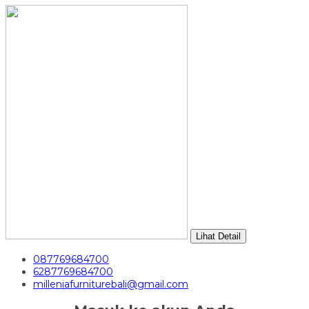
Lihat Detail
087769684700
6287769684700
milleniafurniturebali@gmail.com