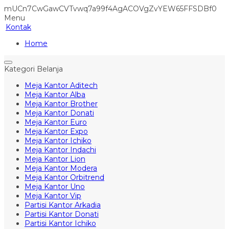
mUCn7CwGawCVTvwq7a99f4AgACOVgZvYEW65FFSDBf0
Menu
Kontak
Home
Kategori Belanja
Meja Kantor Aditech
Meja Kantor Alba
Meja Kantor Brother
Meja Kantor Donati
Meja Kantor Euro
Meja Kantor Expo
Meja Kantor Ichiko
Meja Kantor Indachi
Meja Kantor Lion
Meja Kantor Modera
Meja Kantor Orbitrend
Meja Kantor Uno
Meja Kantor Vip
Partisi Kantor Arkadia
Partisi Kantor Donati
Partisi Kantor Ichiko