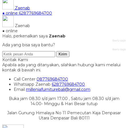
Zaenab
● online
6287769684700
Zaenab
● online
Halo, perkenalkan saya
Zaenab
baru saja
Ada yang bisa saya bantu?
baru saja
Kirim
Kontak Kami
Apabila ada yang ditanyakan, silahkan hubungi kami melalui
kontak di bawah ini.
Call Center
087769684700
Whatsapp
Zaenab
6287769684700
Email
milleniafurniturebali@gmail.com
Buka jam 08.30 s/d jam 17.00 , Sabtu jam 08.30 s/d jam
14.00- Minggu & Hari Besar tutup
Jalan Gunung Himalaya No 11 Pemecutan Kaja Denpasar
Utara Denpasar Bali 80111