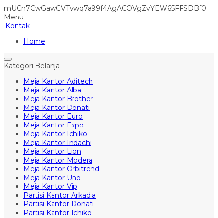
mUCn7CwGawCVTvwq7a99f4AgACOVgZvYEW65FFSDBf0
Menu
Kontak
Home
Kategori Belanja
Meja Kantor Aditech
Meja Kantor Alba
Meja Kantor Brother
Meja Kantor Donati
Meja Kantor Euro
Meja Kantor Expo
Meja Kantor Ichiko
Meja Kantor Indachi
Meja Kantor Lion
Meja Kantor Modera
Meja Kantor Orbitrend
Meja Kantor Uno
Meja Kantor Vip
Partisi Kantor Arkadia
Partisi Kantor Donati
Partisi Kantor Ichiko