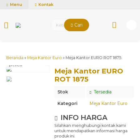
mUCn7CwGawCVTvwq7a99f4AgACOVgZvYEW65FFSDBf0
Menu
Kontak
Cari
Beranda
»
Meja Kantor Euro
»
Meja Kantor EURO ROT 1875
click image to
preview
Meja Kantor EURO
ROT 1875
Stok
Tersedia
Kategori
Meja Kantor Euro
INFO HARGA
Silahkan menghubungi kontak kami
untuk mendapatkan informasi harga
produk ini.