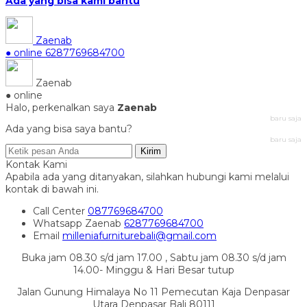
Ada yang bisa kami bantu
Zaenab
● online
6287769684700
Zaenab
● online
Halo, perkenalkan saya
Zaenab
baru saja
Ada yang bisa saya bantu?
baru saja
Kirim
Kontak Kami
Apabila ada yang ditanyakan, silahkan hubungi kami melalui
kontak di bawah ini.
Call Center
087769684700
Whatsapp
Zaenab
6287769684700
Email
milleniafurniturebali@gmail.com
Buka jam 08.30 s/d jam 17.00 , Sabtu jam 08.30 s/d jam
14.00- Minggu & Hari Besar tutup
Jalan Gunung Himalaya No 11 Pemecutan Kaja Denpasar
Utara Denpasar Bali 80111