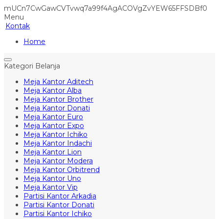
mUCn7CwGawCVTvwq7a99f4AgACOVgZvYEW65FFSDBf0
Menu
Kontak
Home
Kategori Belanja
Meja Kantor Aditech
Meja Kantor Alba
Meja Kantor Brother
Meja Kantor Donati
Meja Kantor Euro
Meja Kantor Expo
Meja Kantor Ichiko
Meja Kantor Indachi
Meja Kantor Lion
Meja Kantor Modera
Meja Kantor Orbitrend
Meja Kantor Uno
Meja Kantor Vip
Partisi Kantor Arkadia
Partisi Kantor Donati
Partisi Kantor Ichiko