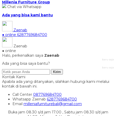
Millenia Furniture Group
Chat via Whatsapp
Ada yang bisa kami bantu
Zaenab
● online
6287769684700
Zaenab
● online
Halo, perkenalkan saya
Zaenab
baru saja
Ada yang bisa saya bantu?
baru saja
Kirim
Kontak Kami
Apabila ada yang ditanyakan, silahkan hubungi kami melalui
kontak di bawah ini.
Call Center
087769684700
Whatsapp
Zaenab
6287769684700
Email
milleniafurniturebali@gmail.com
Buka jam 08.30 s/d jam 17.00 , Sabtu jam 08.30 s/d jam