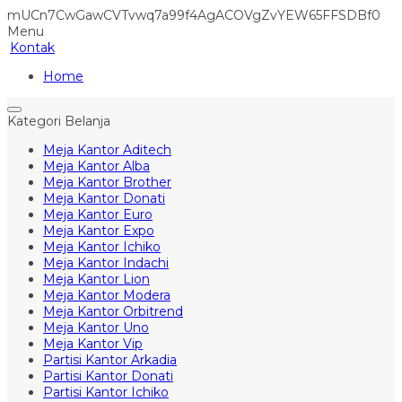
mUCn7CwGawCVTvwq7a99f4AgACOVgZvYEW65FFSDBf0
Menu
Kontak
Home
Kategori Belanja
Meja Kantor Aditech
Meja Kantor Alba
Meja Kantor Brother
Meja Kantor Donati
Meja Kantor Euro
Meja Kantor Expo
Meja Kantor Ichiko
Meja Kantor Indachi
Meja Kantor Lion
Meja Kantor Modera
Meja Kantor Orbitrend
Meja Kantor Uno
Meja Kantor Vip
Partisi Kantor Arkadia
Partisi Kantor Donati
Partisi Kantor Ichiko