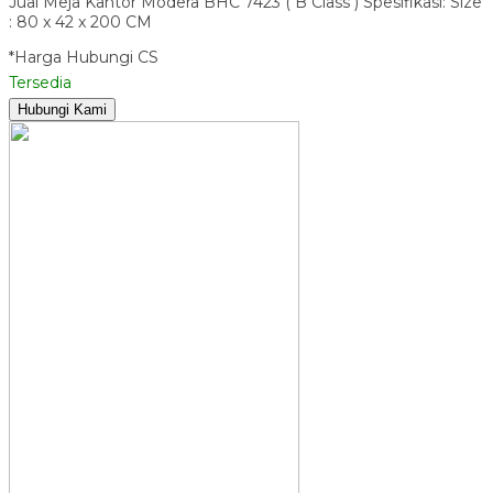
Jual Meja Kantor Modera BHC 7423 ( B Class ) Spesifikasi: Size
: 80 x 42 x 200 CM
*Harga Hubungi CS
Tersedia
Hubungi Kami