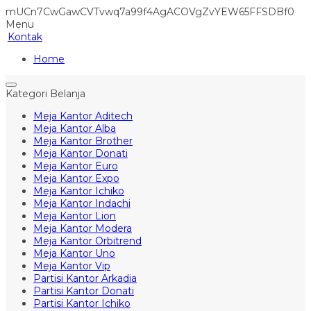
mUCn7CwGawCVTvwq7a99f4AgACOVgZvYEW65FFSDBf0
Menu
Kontak
Home
Kategori Belanja
Meja Kantor Aditech
Meja Kantor Alba
Meja Kantor Brother
Meja Kantor Donati
Meja Kantor Euro
Meja Kantor Expo
Meja Kantor Ichiko
Meja Kantor Indachi
Meja Kantor Lion
Meja Kantor Modera
Meja Kantor Orbitrend
Meja Kantor Uno
Meja Kantor Vip
Partisi Kantor Arkadia
Partisi Kantor Donati
Partisi Kantor Ichiko