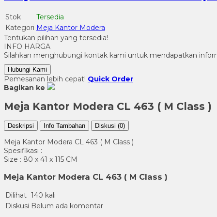
Stok
Tersedia
Kategori
Meja Kantor Modera
Tentukan pilihan yang tersedia!
INFO HARGA
Silahkan menghubungi kontak kami untuk mendapatkan informa
Hubungi Kami
Pemesanan lebih cepat!
Quick Order
Bagikan ke
Meja Kantor Modera CL 463 ( M Class )
Deskripsi
Info Tambahan
Diskusi (0)
Meja Kantor Modera CL 463 ( M Class )
Spesifikasi :
Size : 80 x 41 x 115 CM
Meja Kantor Modera CL 463 ( M Class )
Dilihat
140 kali
Diskusi
Belum ada komentar