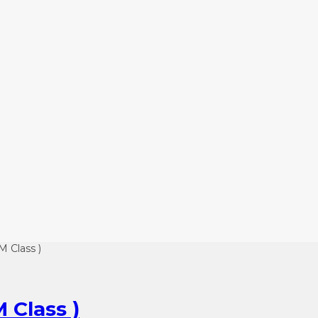
M Class )
 Class )