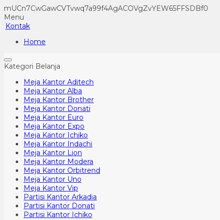
mUCn7CwGawCVTvwq7a99f4AgACOVgZvYEW65FFSDBf0
Menu
Kontak
Home
Kategori Belanja
Meja Kantor Aditech
Meja Kantor Alba
Meja Kantor Brother
Meja Kantor Donati
Meja Kantor Euro
Meja Kantor Expo
Meja Kantor Ichiko
Meja Kantor Indachi
Meja Kantor Lion
Meja Kantor Modera
Meja Kantor Orbitrend
Meja Kantor Uno
Meja Kantor Vip
Partisi Kantor Arkadia
Partisi Kantor Donati
Partisi Kantor Ichiko