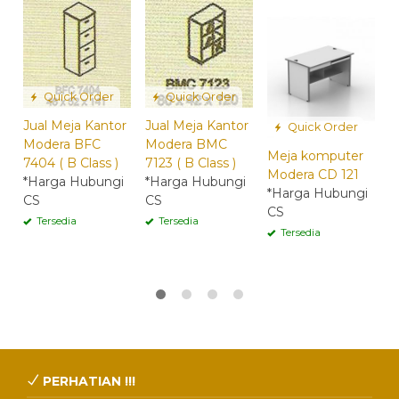
Quick Order
Quick Order
Jual Meja Kantor
Jual Meja Kantor
Quick Order
Modera BFC
Modera BMC
Meja komputer
M
7404 ( B Class )
7123 ( B Class )
Modera CD 121
M
*Harga Hubungi
*Harga Hubungi
*Harga Hubungi
1
CS
CS
CS
*
Tersedia
Tersedia
C
Tersedia
PERHATIAN !!!