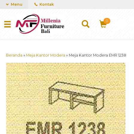
mUCn7CwGawCVTvwq7a99f4AgACOVgZvYEW65FFSDBf0
Menu
Kontak
0
Beranda
»
Meja Kantor Modera
»
Meja Kantor Modera EMR 1238