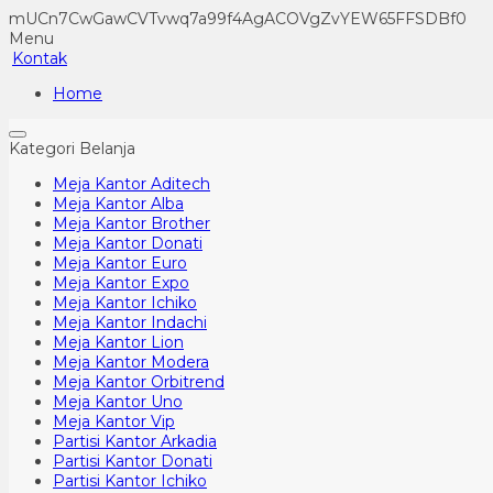
mUCn7CwGawCVTvwq7a99f4AgACOVgZvYEW65FFSDBf0
Menu
Kontak
Home
Kategori Belanja
Meja Kantor Aditech
Meja Kantor Alba
Meja Kantor Brother
Meja Kantor Donati
Meja Kantor Euro
Meja Kantor Expo
Meja Kantor Ichiko
Meja Kantor Indachi
Meja Kantor Lion
Meja Kantor Modera
Meja Kantor Orbitrend
Meja Kantor Uno
Meja Kantor Vip
Partisi Kantor Arkadia
Partisi Kantor Donati
Partisi Kantor Ichiko