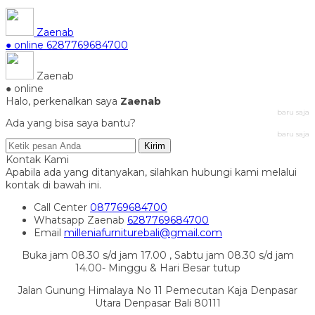
Zaenab
● online
6287769684700
Zaenab
● online
Halo, perkenalkan saya
Zaenab
baru saja
Ada yang bisa saya bantu?
baru saja
Kirim
Kontak Kami
Apabila ada yang ditanyakan, silahkan hubungi kami melalui
kontak di bawah ini.
Call Center
087769684700
Whatsapp
Zaenab
6287769684700
Email
milleniafurniturebali@gmail.com
Buka jam 08.30 s/d jam 17.00 , Sabtu jam 08.30 s/d jam
14.00- Minggu & Hari Besar tutup
Jalan Gunung Himalaya No 11 Pemecutan Kaja Denpasar
Utara Denpasar Bali 80111