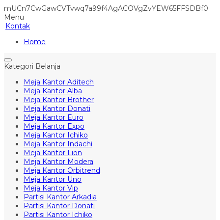
mUCn7CwGawCVTvwq7a99f4AgACOVgZvYEW65FFSDBf0
Menu
Kontak
Home
Kategori Belanja
Meja Kantor Aditech
Meja Kantor Alba
Meja Kantor Brother
Meja Kantor Donati
Meja Kantor Euro
Meja Kantor Expo
Meja Kantor Ichiko
Meja Kantor Indachi
Meja Kantor Lion
Meja Kantor Modera
Meja Kantor Orbitrend
Meja Kantor Uno
Meja Kantor Vip
Partisi Kantor Arkadia
Partisi Kantor Donati
Partisi Kantor Ichiko